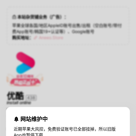
本站杂货铺业务（广告）：
苹果全球各国/地区AppleID账号出售/出租（空白账号/带付
费App账号/韩国19+认证等）、Google账号
购买地址：
Aneeo.Store
优酷
438
install online
Version：6.12.0
Compatibility：iOS 8.0+
网站维护中
Size：147 MB
近期苹果大风控，免费验证账号已全部挂掉，所以旧版
暂不支持iOS16+设备在线安装；
查看解决方法
App也暂停下载