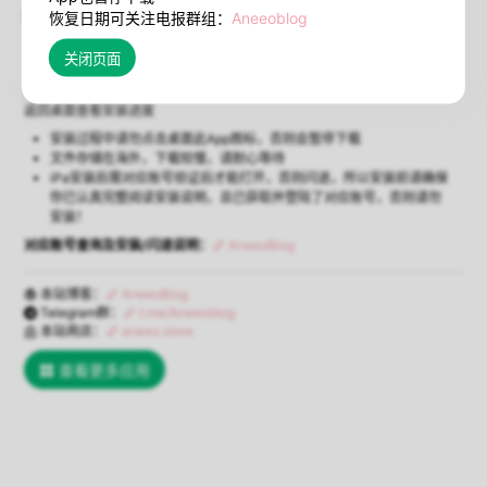
在线安装
闪退说明
恢复日期可关注电报群组：
Aneeoblog
（必须Safari浏览器）
使用Safari浏览器打开本页点击【在线安装】将弹出安装确认，确认后即可
返回桌面查看安装进度
安装过程中请勿点击桌面此App图标，否则会暂停下载
文件存储在海外，下载较慢，请耐心等待
iPa安装后需对应账号验证后才能打开，否则闪退，所以安装前请确保
你已认真完整阅读安装说明，且已获取并登陆了对应账号，否则请勿
安装！
对应账号查询及安装/闪退说明：
AneeoBlog
本站博客：
AneeoBlog
Telegram群：
t.me/Aneeoblog
本站商店：
aneeo.store
查看更多应用