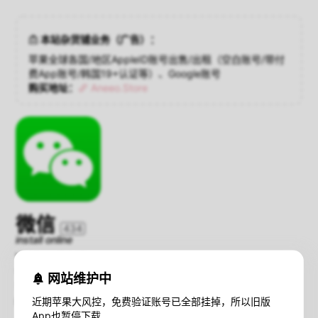
本站杂货铺业务（广告）：
苹果全球各国/地区AppleID账号出售/出租（空白账号/带付
费App账号/韩国19+认证等）、Google账号
购买地址：
Aneeo.Store
微信
434
install online
Version：7.0.15
Compatibility：iOS 10.0+
网站维护中
Size：244 MB
近期苹果大风控，免费验证账号已全部挂掉，所以旧版
暂不支持iOS16+设备在线安装；
查看解决方法
App也暂停下载