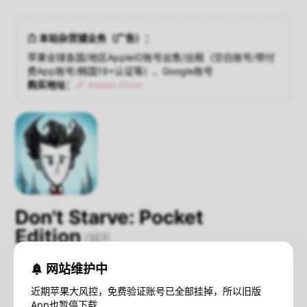
本站杂货铺业务（广告）：
苹果全球各国/地区AppleID账号出售/出租（空白账号/带付
费App账号/韩国19+认证等）、Google账号
购买地址：
Aneeo.Store
Don't Starve: Pocket
Edition
357
install online
Version：1.36
网站维护中
Compatibility：iOS 8.0+
近期苹果大风控，免费验证账号已全部挂掉，所以旧版
Size：321 MB
App也暂停下载