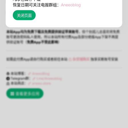
暂不支持iOS16+设备在线安装；
查看解决方法
恢复日期可关注电报群组：
Aneeoblog
已下架
（点击查看应用列表）
本站App均为免费下载且免费提供验证苹果账号
，但个别孤儿总喜欢将免费
账号更改密码私人使用，所以本站所有付费App及部分绝版App下架不再提
供验证账号（
免费App不受此影响
）
如需此付费App请自行购买或者前往本站
杂货铺购买
独享买断账号安装
本站博客：
AneeoBlog
Telegram群：
t.me/Aneeoblog
本站商店：
aneeo.store
查看更多应用