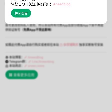
已下架
恢复日期可关注电报群组：
Aneeoblog
（点击查看应用列表）
本站App均为免费下载且免费提供验证苹果账号
，但个别孤儿总喜欢将免费
账号更改密码私人使用，所以本站所有付费App及部分绝版App下架不再提
供验证账号（
免费App不受此影响
）
如需此付费App请自行购买或者前往本站
杂货铺购买
独享买断账号安装
本站博客：
AneeoBlog
Telegram群：
t.me/Aneeoblog
本站商店：
aneeo.store
查看更多应用