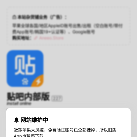
本站杂货铺业务（广告）：
苹果全球各国/地区AppleID账号出售/出租（空白账号/带付
费App账号/韩国19+认证等）、Google账号
购买地址：
Aneeo.Store
贴吧内部版
227
install online
Version：1.0.8
Compatibility：iOS 9.0+
网站维护中
Size：25.0 MB
近期苹果大风控，免费验证账号已全部挂掉，所以旧版
暂不支持iOS16+设备在线安装；
查看解决方法
App也暂停下载