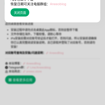
在线安装
闪退说明
恢复日期可关注电报群组：
Aneeoblog
（必须Safari浏览器）
使用Safari浏览器打开本页点击【在线安装】将弹出安装确认，确认后即可
返回桌面查看安装进度
安装过程中请勿点击桌面此App图标，否则会暂停下载
文件存储在海外，下载较慢，请耐心等待
iPa安装后需对应账号验证后才能打开，否则闪退，所以安装前请确保
你已认真完整阅读安装说明，且已获取并登陆了对应账号，否则请勿
安装！
对应账号查询及安装/闪退说明：
AneeoBlog
本站博客：
AneeoBlog
Telegram群：
t.me/Aneeoblog
本站商店：
aneeo.store
查看更多应用