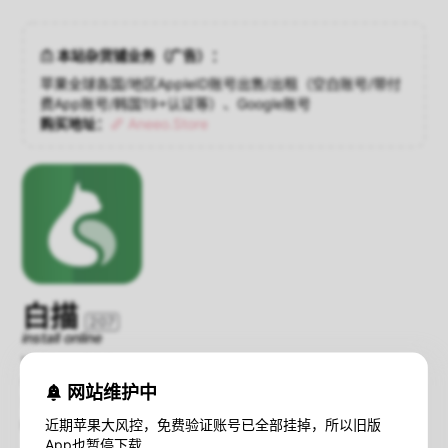
本站杂货铺业务（广告）：
苹果全球各国/地区AppleID账号出售/出租（空白账号/带付
费App账号/韩国19+认证等）、Google账号
购买地址：
Aneeo.Store
白描
207
install online
Version：2.1.6
Compatibility：iOS 9.0+
网站维护中
Size：20.3 MB
近期苹果大风控，免费验证账号已全部挂掉，所以旧版
暂不支持iOS16+设备在线安装；
查看解决方法
App也暂停下载