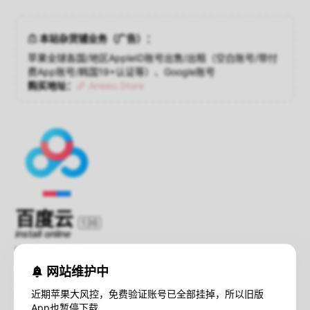
本站杂货铺业务（广告）：
苹果全球各国/地区AppleID账号出售/出租（空白账号/带付
费App账号/韩国19+认证等）、Google账号
购买地址：
Aneeo.Store
百度云
136
install online
Version：6.6.0
Compatibility：iOS 7.0+
网站维护中
Size：56.7 MB
近期苹果大风控，免费验证账号已全部挂掉，所以旧版
暂不支持iOS16+设备在线安装；
查看解决方法
App也暂停下载