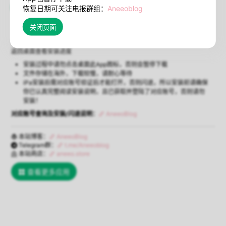
在线安装
闪退说明
恢复日期可关注电报群组：
Aneeoblog
（必须Safari浏览器）
使用Safari浏览器打开本页点击【在线安装】将弹出安装确认，确认后即可
返回桌面查看安装进度
安装过程中请勿点击桌面此App图标，否则会暂停下载
文件存储在海外，下载较慢，请耐心等待
iPa安装后需对应账号验证后才能打开，否则闪退，所以安装前请确保
你已认真完整阅读安装说明，且已获取并登陆了对应账号，否则请勿
安装！
对应账号查询及安装/闪退说明：
AneeoBlog
本站博客：
AneeoBlog
Telegram群：
t.me/Aneeoblog
本站商店：
aneeo.store
查看更多应用