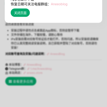
在线安装
闪退说明
恢复日期可关注电报群组：
Aneeoblog
（必须Safari浏览器）
使用Safari浏览器打开本页点击【在线安装】将弹出安装确认，确认后即可
返回桌面查看安装进度
安装过程中请勿点击桌面此App图标，否则会暂停下载
文件存储在海外，下载较慢，请耐心等待
iPa安装后需对应账号验证后才能打开，否则闪退，所以安装前请确保
你已认真完整阅读安装说明，且已获取并登陆了对应账号，否则请勿
安装！
对应账号查询及安装/闪退说明：
AneeoBlog
本站博客：
AneeoBlog
Telegram群：
t.me/Aneeoblog
本站商店：
aneeo.store
查看更多应用