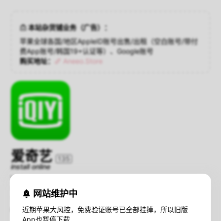
本站杂货铺业务（广告）：
苹果全球各国/地区AppleID账号出售/出租（空白账号/带付
费App账号/韩国19+认证等）、Google账号
购买地址：
Aneeo.Store
爱奇艺
135
install online
Version：7.0.1
Compatibility：iOS 7.0+
网站维护中
Size：106 MB
近期苹果大风控，免费验证账号已全部挂掉，所以旧版
暂不支持iOS16+设备在线安装；
查看解决方法
App也暂停下载